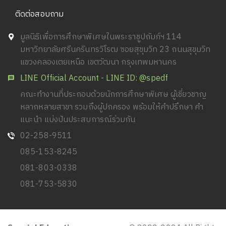
ติดต่อสอบถาม
มูลนิธิเพื่อการศึกษาพิเศษในพระราชูปถัมภ์ฯ 114
มหาวิทยาลัยศรีนครินทรวิโรฒ ซอยสุขุมวิท 23 ถนนสุขุมวิท
แขวงคลองเตยเหนือ เขตวัฒนา กรุงเทพมหานคร
LINE Official Account - LINE ID: @spedf
คณะทำงานที่ประกอบด้วยนักการศึกษาพิเศษ ผู้เชี่ยวชาญ
หลากหลายสาขา รวมถึงผู้ปกครอง พร้อมให้คำปรึกษา คำ
แนะนำ แบ่งปันประสบการณ์ร่วมกัน
02-258-9511
085-153-8245
081-803-0338
081-753-5830