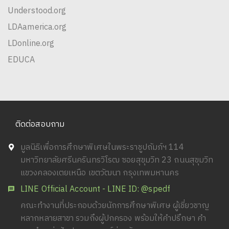
Understood.org
LDAamerica.org
LDonline.org
EDUCA
ติดต่อสอบถาม
มูลนิธิเพื่อการศึกษาพิเศษในพระราชูปถัมภ์ฯ 114
มหาวิทยาลัยศรีนครินทรวิโรฒ ซอยสุขุมวิท 23 ถนนสุขุมวิท
แขวงคลองเตยเหนือ เขตวัฒนา กรุงเทพมหานคร
LINE Official Account - LINE ID: @spedf
คณะทำงานที่ประกอบด้วยนักการศึกษาพิเศษ ผู้เชี่ยวชาญ
หลากหลายสาขา รวมถึงผู้ปกครอง พร้อมให้คำปรึกษา คำ