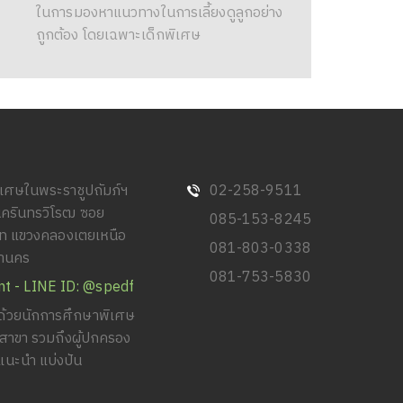
ในการมองหาแนวทางในการเลี้ยงดูลูกอย่าง
ถูกต้อง โดยเฉพาะเด็กพิเศษ
พิเศษในพระราชูปถัมภ์ฯ
02-258-9511
นครินทรวิโรฒ ซอย
085-153-8245
วิท แขวงคลองเตยเหนือ
081-803-0338
หานคร
081-753-5830
nt - LINE ID: @spedf
้วยนักการศึกษาพิเศษ
ยสาขา รวมถึงผู้ปกครอง
แนะนำ แบ่งปัน