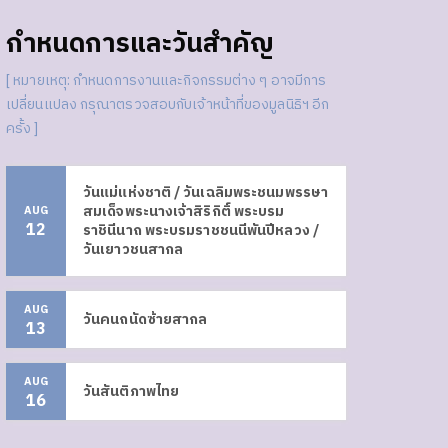
กำหนดการและวันสำคัญ
[ หมายเหตุ: กำหนดการงานและกิจกรรมต่าง ๆ อาจมีการ
เปลี่ยนแปลง กรุณาตรวจสอบกับเจ้าหน้าที่ของมูลนิธิฯ อีก
ครั้ง ]
วันแม่แห่งชาติ / วันเฉลิมพระชนมพรรษา
สมเด็จพระนางเจ้าสิริกิติ์ พระบรม
AUG
12
ราชินีนาถ พระบรมราชชนนีพันปีหลวง /
วันเยาวชนสากล
AUG
วันคนถนัดซ้ายสากล
13
AUG
วันสันติภาพไทย
16