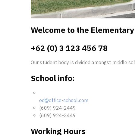
Welcome to the Elementary 
+62 (0) 3 123 456 78
Our student body is divided amongst middle sch
School info:
ed@office-school.com
(609) 924-2449
(609) 924-2449
Working Hours