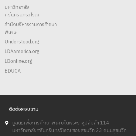
มหาวิทยาลัย
ศรีนครินทรวิโรฒ
สำนักบริหารงานการศึกษา
พิเศษ
Understood.org
LDAamerica.org
LDonline.org
EDUCA
ติดต่อสอบถาม
มูลนิธิเพื่อการศึกษาพิเศษในพระราชูปถัมภ์ฯ 114
มหาวิทยาลัยศรีนครินทรวิโรฒ ซอยสุขุมวิท 23 ถนนสุขุมวิท