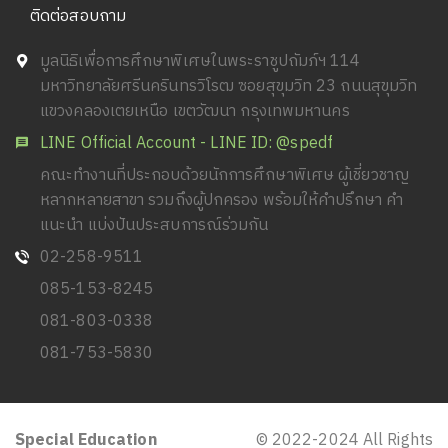
ติดต่อสอบถาม
มูลนิธิเพื่อการศึกษาพิเศษในพระราชูปถัมภ์ฯ 114
มหาวิทยาลัยศรีนครินทรวิโรฒ ซอยสุขุมวิท 23 ถนนสุขุมวิท
แขวงคลองเตยเหนือ เขตวัฒนา กรุงเทพมหานคร
LINE Official Account - LINE ID: @spedf
คณะทำงานที่ประกอบด้วยนักการศึกษาพิเศษ ผู้เชี่ยวชาญ
หลากหลายสาขา รวมถึงผู้ปกครอง พร้อมให้คำปรึกษา คำ
แนะนำ แบ่งปันประสบการณ์ร่วมกัน
02-258-9511
085-153-8245
081-803-0338
081-753-5830
Special Education
© 2022-2024 All Rights