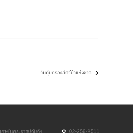
วันคุ้มครองสัตว์ป่าแห่งชาติ
พิเศษในพระราชูปถัมภ์ฯ
02-258-9511