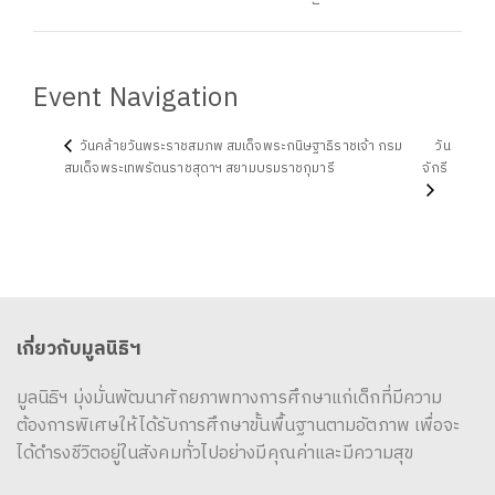
Event Navigation
วันคล้ายวันพระราชสมภพ สมเด็จพระกนิษฐาธิราชเจ้า กรม
วัน
สมเด็จพระเทพรัตนราชสุดาฯ สยามบรมราชกุมารี
จักรี
เกี่ยวกับมูลนิธิฯ
มูลนิธิฯ มุ่งมั่นพัฒนาศักยภาพทางการศึกษาแก่เด็กที่มีความ
ต้องการพิเศษให้ได้รับการศึกษาขั้นพื้นฐานตามอัตภาพ เพื่อจะ
ได้ดำรงชีวิตอยู่ในสังคมทั่วไปอย่างมีคุณค่าและมีความสุข