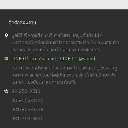
ติดต่อสอบถาม
มูลนิธิเพื่อการศึกษาพิเศษในพระราชูปถัมภ์ฯ 114
มหาวิทยาลัยศรีนครินทรวิโรฒ ซอยสุขุมวิท 23 ถนนสุขุมวิท
แขวงคลองเตยเหนือ เขตวัฒนา กรุงเทพมหานคร
LINE Official Account - LINE ID: @spedf
คณะทำงานที่ประกอบด้วยนักการศึกษาพิเศษ ผู้เชี่ยวชาญ
หลากหลายสาขา รวมถึงผู้ปกครอง พร้อมให้คำปรึกษา คำ
แนะนำ แบ่งปันประสบการณ์ร่วมกัน
02-258-9511
085-153-8245
081-803-0338
081-753-5830