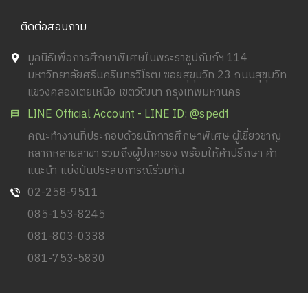
ติดต่อสอบถาม
มูลนิธิเพื่อการศึกษาพิเศษในพระราชูปถัมภ์ฯ 114
มหาวิทยาลัยศรีนครินทรวิโรฒ ซอยสุขุมวิท 23 ถนนสุขุมวิท
แขวงคลองเตยเหนือ เขตวัฒนา กรุงเทพมหานคร
LINE Official Account - LINE ID: @spedf
คณะทำงานที่ประกอบด้วยนักการศึกษาพิเศษ ผู้เชี่ยวชาญ
หลากหลายสาขา รวมถึงผู้ปกครอง พร้อมให้คำปรึกษา คำ
แนะนำ แบ่งปันประสบการณ์ร่วมกัน
02-258-9511
085-153-8245
081-803-0338
081-753-5830