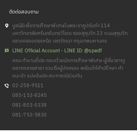
ติดต่อสอบถาม
มูลนิธิเพื่อการศึกษาพิเศษในพระราชูปถัมภ์ฯ 114
มหาวิทยาลัยศรีนครินทรวิโรฒ ซอยสุขุมวิท 23 ถนนสุขุมวิท
แขวงคลองเตยเหนือ เขตวัฒนา กรุงเทพมหานคร
LINE Official Account - LINE ID: @spedf
คณะทำงานที่ประกอบด้วยนักการศึกษาพิเศษ ผู้เชี่ยวชาญ
หลากหลายสาขา รวมถึงผู้ปกครอง พร้อมให้คำปรึกษา คำ
แนะนำ แบ่งปันประสบการณ์ร่วมกัน
02-258-9511
085-153-8245
081-803-0338
081-753-5830