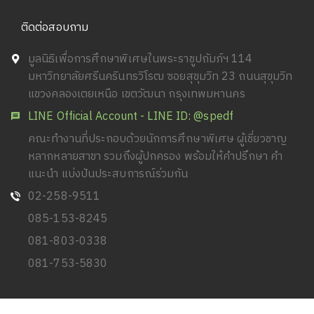
ติดต่อสอบถาม
มูลนิธิเพื่อการศึกษาพิเศษในพระราชูปถัมภ์ฯ 114
มหาวิทยาลัยศรีนครินทรวิโรฒ ซอยสุขุมวิท 23 ถนนสุขุมวิท
แขวงคลองเตยเหนือ เขตวัฒนา กรุงเทพมหานคร
LINE Official Account - LINE ID: @spedf
คณะทำงานที่ประกอบด้วยนักการศึกษาพิเศษ ผู้เชี่ยวชาญ
หลากหลายสาขา รวมถึงผู้ปกครอง พร้อมให้คำปรึกษา คำ
แนะนำ แบ่งปันประสบการณ์ร่วมกัน
02-258-9511
085-153-8245
081-803-0338
081-753-5830