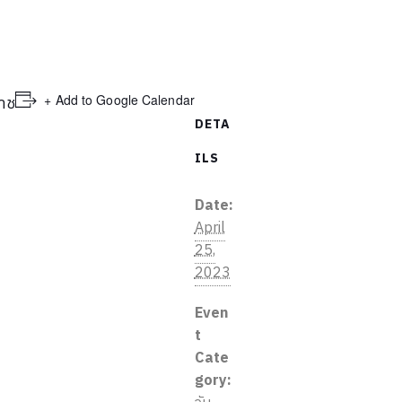
+ Add to Google Calendar
าช
DETA
ILS
Date:
April
25,
2023
Even
t
Cate
gory: