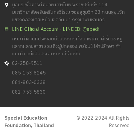
มูลนิธิเพื่อการศึกษาพิเศษในพระราชูปถัมภ์ฯ 114
มหาวิทยาลัยศรีนครินทรวิโรฒ ซอยสุขุมวิท 23 ถนนสุขุมวิท
แขวงคลองเตยเหนือ เขตวัฒนา กรุงเทพมหานคร
LINE Official Account - LINE ID: @spedf
คณะทำงานที่ประกอบด้วยนักการศึกษาพิเศษ ผู้เชี่ยวชาญ
หลากหลายสาขา รวมถึงผู้ปกครอง พร้อมให้คำปรึกษา คำ
แนะนำ แบ่งปันประสบการณ์ร่วมกัน
02-258-9511
085-153-8245
081-803-0338
081-753-5830
Special Education
© 2022-2024 All Rights
Foundation, Thailand
Reserved