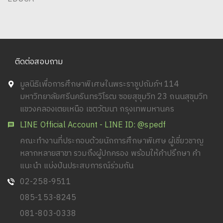
ติดต่อสอบถาม
มูลนิธิเพื่อการศึกษาพิเศษในพระราชูปถัมภ์ฯ 114
มหาวิทยาลัยศรีนครินทรวิโรฒ ซอยสุขุมวิท 23 ถนนสุขุมวิท
แขวงคลองเตยเหนือ เขตวัฒนา กรุงเทพมหานคร
LINE Official Account - LINE ID: @spedf
คณะทำงานที่ประกอบด้วยนักการศึกษาพิเศษ ผู้เชี่ยวชาญ
หลากหลายสาขา รวมถึงผู้ปกครอง พร้อมให้คำปรึกษา คำ
แนะนำ แบ่งปันประสบการณ์ร่วมกัน
02-258-9511
085-153-8245
081-803-0338