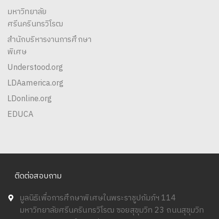
มหาวิทยาลัย
ศรีนครินทรวิโรฒ
สำนักบริหารงานการศึกษา
พิเศษ
Understood.org
LDAamerica.org
LDonline.org
EDUCA
ติดต่อสอบถาม
มูลนิธิเพื่อการศึกษาพิเศษในพระราชูปถัมภ์ฯ 114
มหาวิทยาลัยศรีนครินทรวิโรฒ ซอยสุขุมวิท 23 ถนนสุขุมวิท