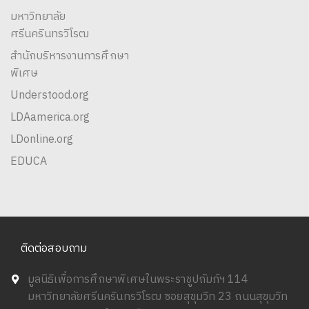
มหาวิทยาลัย
ศรีนครินทรวิโรฒ
สำนักบริหารงานการศึกษา
พิเศษ
Understood.org
LDAamerica.org
LDonline.org
EDUCA
ติดต่อสอบถาม
มูลนิธิเพื่อการศึกษาพิเศษในพระราชูปถัมภ์ฯ 114
มหาวิทยาลัยศรีนครินทรวิโรฒ ซอยสุขุมวิท 23 ถนนสุขุมวิท