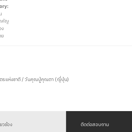
ory:
น
ำคัญ
อง
ทย
ษตรแห่งชาติ / วันคุณปู่คุณตา (ญี่ปุ่น)
ี่ยวข้อง
ติดต่อสอบถาม