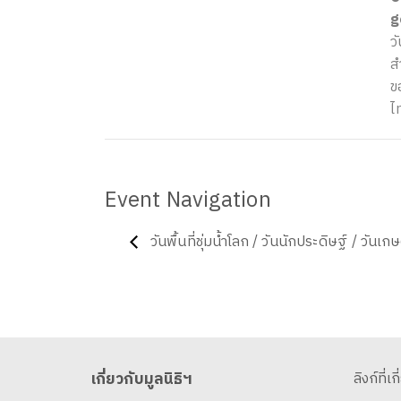
g
วั
ส
ข
ไ
Event Navigation
วันพื้นที่ชุ่มน้ำโลก / วันนักประดิษฐ์ / วันเก
เกี่ยวกับมูลนิธิฯ
ลิงก์ที่เก