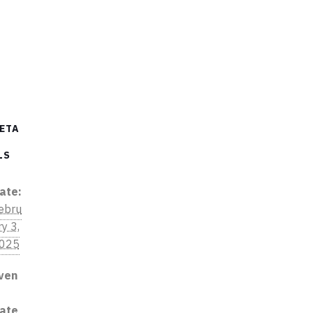
ETA
LS
ate:
ebru
ry 3,
025
ven
ate