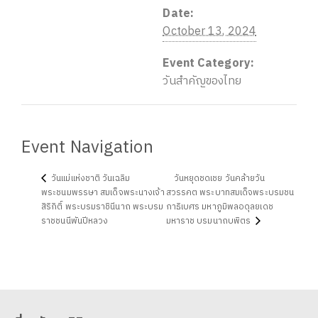
Date:
October 13, 2024
Event Category:
วันสำคัญของไทย
Event Navigation
วันแม่แห่งชาติ วันเฉลิม
วันหยุดชดเชย วันคล้ายวัน
พระชนมพรรษา สมเด็จพระนางเจ้า
สวรรคต พระบาทสมเด็จพระบรมชน
สิริกิติ์ พระบรมราชินีนาถ พระบรม
กาธิเบศร มหาภูมิพลอดุลยเดช
ราชชนนีพันปีหลวง
มหาราช บรมนาถบพิตร