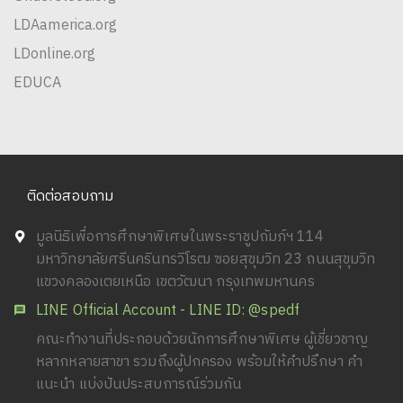
LDAamerica.org
LDonline.org
EDUCA
ติดต่อสอบถาม
มูลนิธิเพื่อการศึกษาพิเศษในพระราชูปถัมภ์ฯ 114
มหาวิทยาลัยศรีนครินทรวิโรฒ ซอยสุขุมวิท 23 ถนนสุขุมวิท
แขวงคลองเตยเหนือ เขตวัฒนา กรุงเทพมหานคร
LINE Official Account - LINE ID: @spedf
คณะทำงานที่ประกอบด้วยนักการศึกษาพิเศษ ผู้เชี่ยวชาญ
หลากหลายสาขา รวมถึงผู้ปกครอง พร้อมให้คำปรึกษา คำ
แนะนำ แบ่งปันประสบการณ์ร่วมกัน