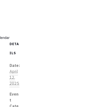
lendar
DETA
ILS
Date:
April
12,
2025
Even
t
Cate