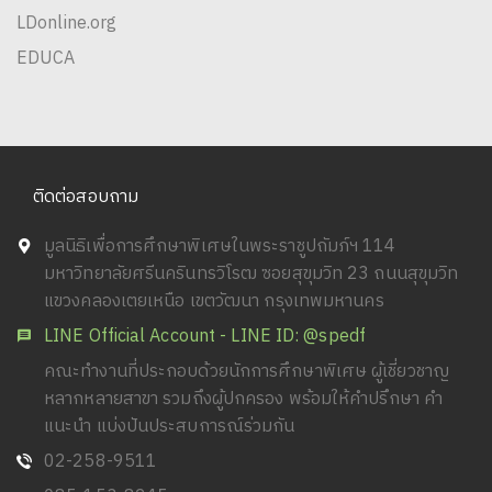
LDonline.org
EDUCA
ติดต่อสอบถาม
มูลนิธิเพื่อการศึกษาพิเศษในพระราชูปถัมภ์ฯ 114
มหาวิทยาลัยศรีนครินทรวิโรฒ ซอยสุขุมวิท 23 ถนนสุขุมวิท
แขวงคลองเตยเหนือ เขตวัฒนา กรุงเทพมหานคร
LINE Official Account - LINE ID: @spedf
คณะทำงานที่ประกอบด้วยนักการศึกษาพิเศษ ผู้เชี่ยวชาญ
หลากหลายสาขา รวมถึงผู้ปกครอง พร้อมให้คำปรึกษา คำ
แนะนำ แบ่งปันประสบการณ์ร่วมกัน
02-258-9511