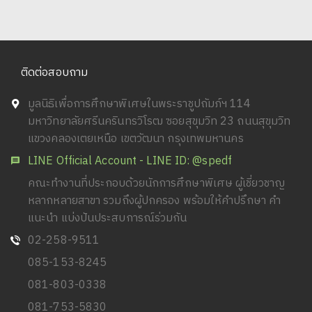
ติดต่อสอบถาม
มูลนิธิเพื่อการศึกษาพิเศษในพระราชูปถัมภ์ฯ 114
มหาวิทยาลัยศรีนครินทรวิโรฒ ซอยสุขุมวิท 23 ถนนสุขุมวิท
แขวงคลองเตยเหนือ เขตวัฒนา กรุงเทพมหานคร
LINE Official Account - LINE ID: @spedf
คณะทำงานที่ประกอบด้วยนักการศึกษาพิเศษ ผู้เชี่ยวชาญ
หลากหลายสาขา รวมถึงผู้ปกครอง พร้อมให้คำปรึกษา คำ
แนะนำ แบ่งปันประสบการณ์ร่วมกัน
02-258-9511
085-153-8245
081-803-0338
081-753-5830