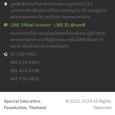
มูลนิธิเพื่อการศึกษาพิเศษในพระราชูปถัมภ์ฯ 114
มหาวิทยาลัยศรีนครินทรวิโรฒ ซอยสุขุมวิท 23 ถนนสุขุมวิท
แขวงคลองเตยเหนือ เขตวัฒนา กรุงเทพมหานคร
LINE Official Account - LINE ID: @spedf
คณะทำงานที่ประกอบด้วยนักการศึกษาพิเศษ ผู้เชี่ยวชาญ
หลากหลายสาขา รวมถึงผู้ปกครอง พร้อมให้คำปรึกษา คำ
แนะนำ แบ่งปันประสบการณ์ร่วมกัน
02-258-9511
085-153-8245
081-803-0338
081-753-5830
Special Education
© 2022-2024 All Rights
Foundation, Thailand
Reserved