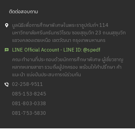
ติดต่อสอบถาม
มูลนิธิเพื่อการศึกษาพิเศษในพระราชูปถัมภ์ฯ 114
มหาวิทยาลัยศรีนครินทรวิโรฒ ซอยสุขุมวิท 23 ถนนสุขุมวิท
แขวงคลองเตยเหนือ เขตวัฒนา กรุงเทพมหานคร
LINE Official Account - LINE ID: @spedf
คณะทำงานที่ประกอบด้วยนักการศึกษาพิเศษ ผู้เชี่ยวชาญ
หลากหลายสาขา รวมถึงผู้ปกครอง พร้อมให้คำปรึกษา คำ
แนะนำ แบ่งปันประสบการณ์ร่วมกัน
02-258-9511
085-153-8245
081-803-0338
081-753-5830