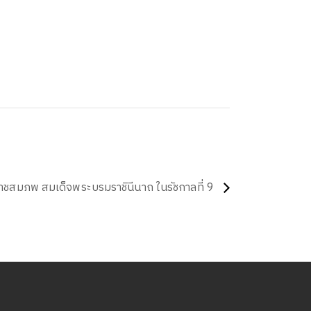
ะราชสมภพ สมเด็จพระบรมราชินีนาถ ในรัชกาลที่ 9