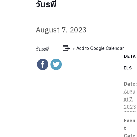
วันรพี
August 7, 2023
+ Add to Google Calendar
วันรพี
DETA
ILS
Date
Augu
st 7,
2023
Even
t
Cate