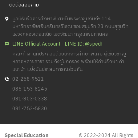
ติดต่อสอบถาม
มูลนิธิเพื่อการศึกษาพิเศษในพระราชูปถัมภ์ฯ 114
มหาวิทยาลัยศรีนครินทรวิโรฒ ซอยสุขุมวิท 23 ถนนสุขุมวิท
แขวงคลองเตยเหนือ เขตวัฒนา กรุงเทพมหานคร
LINE Official Account - LINE ID: @spedf
คณะทำงานที่ประกอบด้วยนักการศึกษาพิเศษ ผู้เชี่ยวชาญ
หลากหลายสาขา รวมถึงผู้ปกครอง พร้อมให้คำปรึกษา คำ
แนะนำ แบ่งปันประสบการณ์ร่วมกัน
02-258-9511
085-153-8245
081-803-0338
081-753-5830
Special Education
© 2022-2024 All Rights