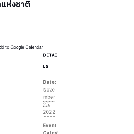
าแห่งชาติ
dd to Google Calendar
DETAI
LS
Date:
Nove
mber
25,
2022
Event
Categ