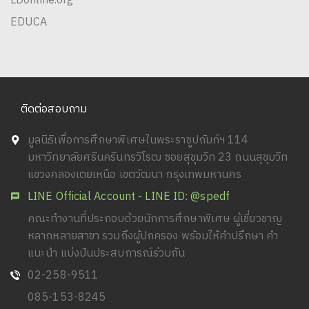
LDonline.org
EDUCA
ติดต่อสอบถาม
มูลนิธิเพื่อการศึกษาพิเศษในพระราชูปถัมภ์ฯ 114
มหาวิทยาลัยศรีนครินทรวิโรฒ ซอยสุขุมวิท 23 ถนนสุขุมวิท
แขวงคลองเตยเหนือ เขตวัฒนา กรุงเทพมหานคร
LINE Official Account - LINE ID: @spedf
คณะทำงานที่ประกอบด้วยนักการศึกษาพิเศษ ผู้เชี่ยวชาญ
หลากหลายสาขา รวมถึงผู้ปกครอง พร้อมให้คำปรึกษา คำ
แนะนำ แบ่งปันประสบการณ์ร่วมกัน
02-258-9511
085-153-8245