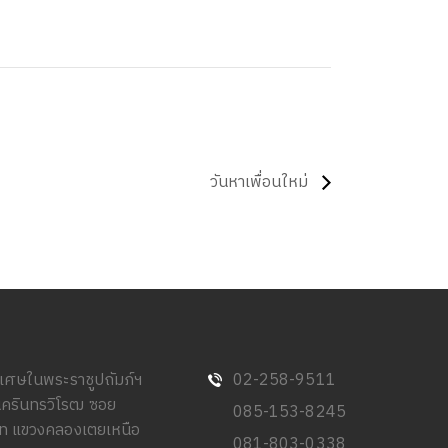
วันหาเพื่อนใหม่
พิเศษในพระราชูปถัมภ์ฯ
02-258-9511
นครินทรวิโรฒ ซอย
085-153-8245
วิท แขวงคลองเตยเหนือ
081-803-0338