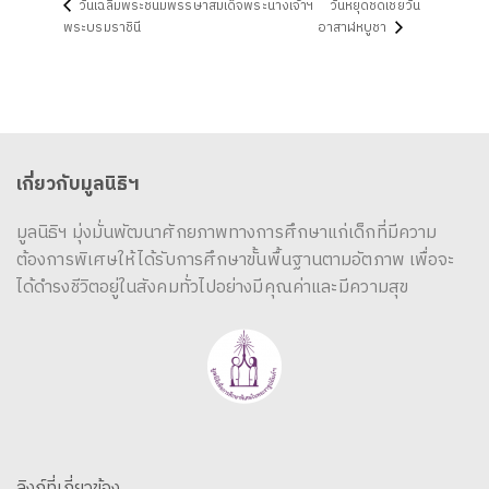
วันเฉลิมพระชนมพรรษาสมเด็จพระนางเจ้าฯ
วันหยุดชดเชยวัน
พระบรมราชินี
อาสาฬหบูชา
เกี่ยวกับมูลนิธิฯ
มูลนิธิฯ มุ่งมั่นพัฒนาศักยภาพทางการศึกษาแก่เด็กที่มีความ
ต้องการพิเศษให้ได้รับการศึกษาขั้นพื้นฐานตามอัตภาพ เพื่อจะ
ได้ดำรงชีวิตอยู่ในสังคมทั่วไปอย่างมีคุณค่าและมีความสุข
ลิงก์ที่เกี่ยวข้อง