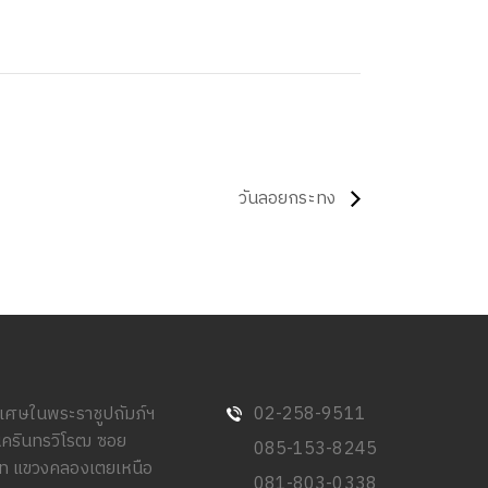
วันลอยกระทง
พิเศษในพระราชูปถัมภ์ฯ
02-258-9511
นครินทรวิโรฒ ซอย
085-153-8245
วิท แขวงคลองเตยเหนือ
081-803-0338