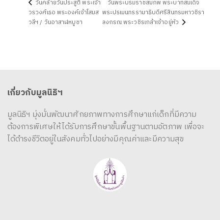
วันคล้ายวันประสูติ พระเจ้า
วันพระบรมราชสมภพ พระบาทสมเด็จ
วรวงศ์เธอ พระองค์เจ้าโสมส
พระปรเมนทรรามาธิบดีศรีสินทรมหาวชิรา
วลีฯ / วันอาสาฬหบูชา
ลงกรณ พระวชิรเกล้าเจ้าอยู่หัว
เกี่ยวกับมูลนิธิฯ
มูลนิธิฯ มุ่งมั่นพัฒนาศักยภาพทางการศึกษาแก่เด็กที่มีความ
ต้องการพิเศษให้ได้รับการศึกษาขั้นพื้นฐานตามอัตภาพ เพื่อจะ
ได้ดำรงชีวิตอยู่ในสังคมทั่วไปอย่างมีคุณค่าและมีความสุข