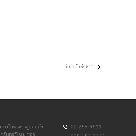
วันไวน์แห่งชาติ
พิเศษในพระราชูปถัมภ์ฯ
02-258-9511
นครินทรวิโรฒ ซอย