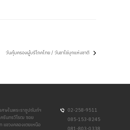
วันคุ้มครองผู้บริโภคไทย / วันชาไข่มุกแห่งชาติ
พิเศษในพระราชูปถัมภ์ฯ
02-258-9511
นครินทรวิโรฒ ซอย
085-153-8245
วิท แขวงคลองเตยเหนือ
081-803-0338