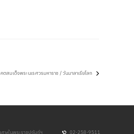
รรคตสมเด็จพระนเรศวรมหาราช / วันมาลาเรียโลก
พิเศษในพระราชูปถัมภ์ฯ
02-258-9511