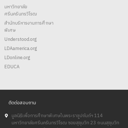
มหาวิทยาลัย
ศรีนครินทรวิโรฒ
สำนักบริหารงานการศึกษา
พิเศษ
Understood.org
LDAamerica.org
LDonline.org
EDUCA
ติดต่อสอบถาม
มูลนิธิเพื่อการศึกษาพิเศษในพระราชูปถัมภ์ฯ 114
มหาวิทยาลัยศรีนครินทรวิโรฒ ซอยสุขุมวิท 23 ถนนสุขุมวิท