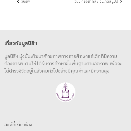
วันรพี
วันขี้เกียจสากล / วันเกิดสนูปปี้
เกี่ยวกับมูลนิธิฯ
มูลนิธิฯ มุ่งมั่นพัฒนาศักยภาพทางการศึกษาแก่เด็กที่มีความ
ต้องการพิเศษให้ได้รับการศึกษาขั้นพื้นฐานตามอัตภาพ เพื่อจะ
ได้ดำรงชีวิตอยู่ในสังคมทั่วไปอย่างมีคุณค่าและมีความสุข
ลิงก์ที่เกี่ยวข้อง