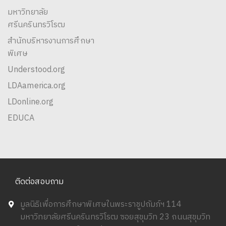
มหาวิทยาลัย
ศรีนครินทรวิโรฒ
สำนักบริหารงานการศึกษา
พิเศษ
Understood.org
LDAamerica.org
LDonline.org
EDUCA
ติดต่อสอบถาม
มูลนิธิเพื่อการศึกษาพิเศษในพระราชูปถัมภ์ฯ 114
มหาวิทยาลัยศรีนครินทรวิโรฒ ซอยสุขุมวิท 23 ถนนสุขุมวิท