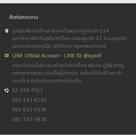
ติดต่อสอบถาม
มูลนิธิเพื่อการศึกษาพิเศษในพระราชูปถัมภ์ฯ 114
มหาวิทยาลัยศรีนครินทรวิโรฒ ซอยสุขุมวิท 23 ถนนสุขุมวิท
แขวงคลองเตยเหนือ เขตวัฒนา กรุงเทพมหานคร
LINE Official Account - LINE ID: @spedf
คณะทำงานที่ประกอบด้วยนักการศึกษาพิเศษ ผู้เชี่ยวชาญ
หลากหลายสาขา รวมถึงผู้ปกครอง พร้อมให้คำปรึกษา คำ
แนะนำ แบ่งปันประสบการณ์ร่วมกัน
02-258-9511
085-153-8245
081-803-0338
081-753-5830