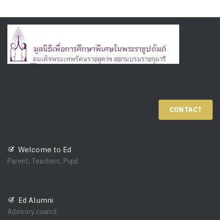
CONTACT
Welcome to Ed
Parent, Teachers, Pupil
Ed Alumni
Advisory council