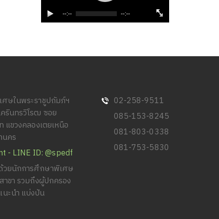
--:--
--:--
พิเศษในพระราชูปถัมภ์ฯ
02-258-9511
นครินทรวิโรฒ ซอย
085-153-8245
วิท แขวงคลองเตยเหนือ
081-803-0338
หานคร
081-753-5830
nt - LINE ID: @spedf
้วยนักการศึกษาพิเศษ
ยสาขา รวมถึงผู้ปกครอง
แนะนำ แบ่งปัน