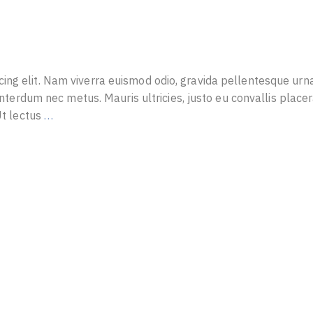
ing elit. Nam viverra euismod odio, gravida pellentesque urn
 interdum nec metus. Mauris ultricies, justo eu convallis placera
 Ut lectus
…