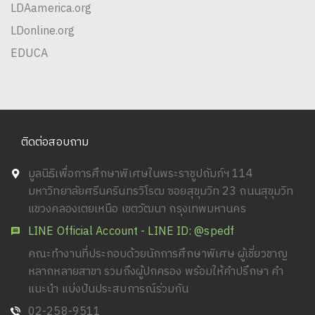
LDAamerica.org
LDonline.org
EDUCA
ติดต่อสอบถาม
มูลนิธิเพื่อการศึกษาพิเศษในพระราชูปถัมภ์ฯ 114
มหาวิทยาลัยศรีนครินทรวิโรฒ ซอยสุขุมวิท 23 ถนนสุขุมวิท
แขวงคลองเตยเหนือ เขตวัฒนา กรุงเทพมหานคร
LINE Official Account - LINE ID: @spedf
คณะทำงานที่ประกอบด้วยนักการศึกษาพิเศษ ผู้เชี่ยวชาญ
หลากหลายสาขา รวมถึงผู้ปกครอง พร้อมให้คำปรึกษา คำ
แนะนำ แบ่งปันประสบการณ์ร่วมกัน
02-258-9511