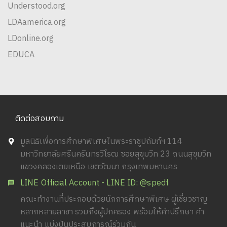
Understood.org
LDAamerica.org
LDonline.org
EDUCA
ติดต่อสอบถาม
มูลนิธิเพื่อการศึกษาพิเศษในพระราชูปถัมภ์ฯ 114
มหาวิทยาลัยศรีนครินทรวิโรฒ ซอยสุขุมวิท 23 ถนนสุขุมวิท
แขวงคลองเตยเหนือ เขตวัฒนา กรุงเทพมหานคร
LINE Official Account - LINE ID: @spedf
คณะทำงานที่ประกอบด้วยนักการศึกษาพิเศษ ผู้เชี่ยวชาญ
หลากหลายสาขา รวมถึงผู้ปกครอง พร้อมให้คำปรึกษา คำ
แนะนำ แบ่งปันประสบการณ์ร่วมกัน