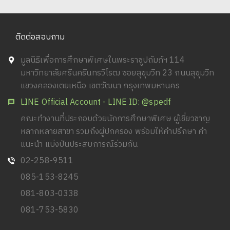
ติดต่อสอบถาม
มูลนิธิเพื่อการศึกษาพิเศษในพระราชูปถัมภ์ฯ 114
มหาวิทยาลัยศรีนครินทรวิโรฒ ซอยสุขุมวิท 23 ถนนสุขุมวิท
แขวงคลองเตยเหนือ เขตวัฒนา กรุงเทพมหานคร
LINE Official Account - LINE ID: @spedf
คณะทำงานที่ประกอบด้วยนักการศึกษาพิเศษ ผู้เชี่ยวชาญ
หลากหลายสาขา รวมถึงผู้ปกครอง พร้อมให้คำปรึกษา คำ
แนะนำ แบ่งปันประสบการณ์ร่วมกัน
02-258-9511
085-153-8245
081-803-0338
081-753-5830