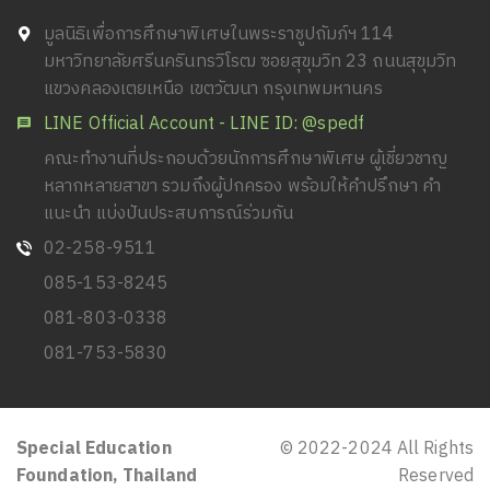
มูลนิธิเพื่อการศึกษาพิเศษในพระราชูปถัมภ์ฯ 114
มหาวิทยาลัยศรีนครินทรวิโรฒ ซอยสุขุมวิท 23 ถนนสุขุมวิท
แขวงคลองเตยเหนือ เขตวัฒนา กรุงเทพมหานคร
LINE Official Account - LINE ID: @spedf
คณะทำงานที่ประกอบด้วยนักการศึกษาพิเศษ ผู้เชี่ยวชาญ
หลากหลายสาขา รวมถึงผู้ปกครอง พร้อมให้คำปรึกษา คำ
แนะนำ แบ่งปันประสบการณ์ร่วมกัน
02-258-9511
085-153-8245
081-803-0338
081-753-5830
Special Education
© 2022-2024 All Rights
Foundation, Thailand
Reserved