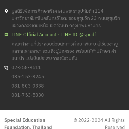
มูลนิธิเพื่อการศึกษาพิเศษในพระราชูปถัมภ์ฯ 114
มหาวิทยาลัยศรีนครินทรวิโรฒ ซอยสุขุมวิท 23 ถนนสุขุมวิท
แขวงคลองเตยเหนือ เขตวัฒนา กรุงเทพมหานคร
LINE Official Account - LINE ID: @spedf
คณะทำงานที่ประกอบด้วยนักการศึกษาพิเศษ ผู้เชี่ยวชาญ
หลากหลายสาขา รวมถึงผู้ปกครอง พร้อมให้คำปรึกษา คำ
แนะนำ แบ่งปันประสบการณ์ร่วมกัน
02-258-9511
085-153-8245
081-803-0338
081-753-5830
Special Education
© 2022-2024 All Rights
Foundation, Thailand
Reserved