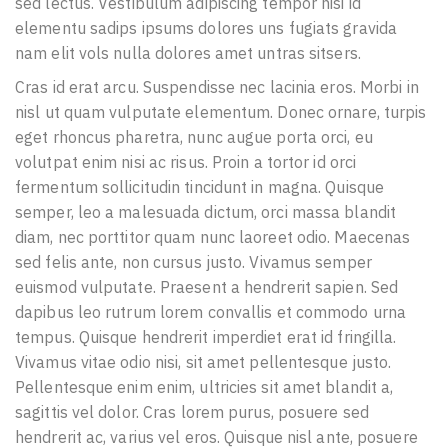
sed lectus. Vestibulum adipiscing tempor nisi id
elementu sadips ipsums dolores uns fugiats gravida
nam elit vols nulla dolores amet untras sitsers.
Cras id erat arcu. Suspendisse nec lacinia eros. Morbi in
nisl ut quam vulputate elementum. Donec ornare, turpis
eget rhoncus pharetra, nunc augue porta orci, eu
volutpat enim nisi ac risus. Proin a tortor id orci
fermentum sollicitudin tincidunt in magna. Quisque
semper, leo a malesuada dictum, orci massa blandit
diam, nec porttitor quam nunc laoreet odio. Maecenas
sed felis ante, non cursus justo. Vivamus semper
euismod vulputate. Praesent a hendrerit sapien. Sed
dapibus leo rutrum lorem convallis et commodo urna
tempus. Quisque hendrerit imperdiet erat id fringilla.
Vivamus vitae odio nisi, sit amet pellentesque justo.
Pellentesque enim enim, ultricies sit amet blandit a,
sagittis vel dolor. Cras lorem purus, posuere sed
hendrerit ac, varius vel eros. Quisque nisl ante, posuere