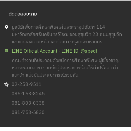
ติดต่อสอบถาม
มูลนิธิเพื่อการศึกษาพิเศษในพระราชูปถัมภ์ฯ 114
มหาวิทยาลัยศรีนครินทรวิโรฒ ซอยสุขุมวิท 23 ถนนสุขุมวิท
แขวงคลองเตยเหนือ เขตวัฒนา กรุงเทพมหานคร
LINE Official Account - LINE ID: @spedf
คณะทำงานที่ประกอบด้วยนักการศึกษาพิเศษ ผู้เชี่ยวชาญ
หลากหลายสาขา รวมถึงผู้ปกครอง พร้อมให้คำปรึกษา คำ
แนะนำ แบ่งปันประสบการณ์ร่วมกัน
02-258-9511
085-153-8245
081-803-0338
081-753-5830