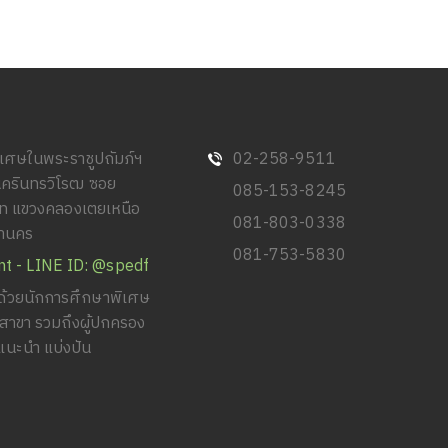
พิเศษในพระราชูปถัมภ์ฯ
02-258-9511
นครินทรวิโรฒ ซอย
085-153-8245
วิท แขวงคลองเตยเหนือ
081-803-0338
หานคร
081-753-5830
nt - LINE ID: @spedf
้วยนักการศึกษาพิเศษ
ยสาขา รวมถึงผู้ปกครอง
แนะนำ แบ่งปัน