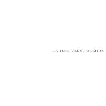
รองศาสตราจารย์ ดร. ดารณี ศักดิ์