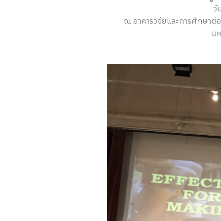
วั
ณ อาคารวิจัยและการศึกษาต่อ
มห