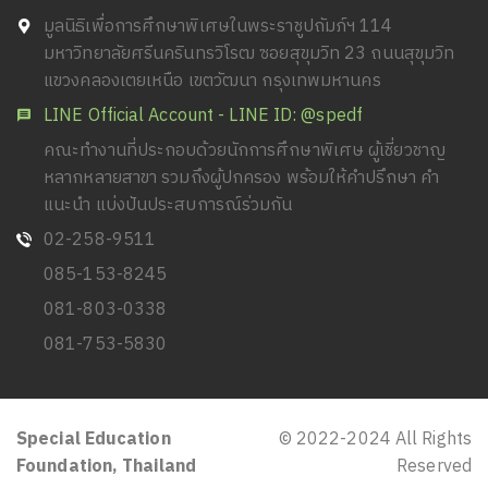
มูลนิธิเพื่อการศึกษาพิเศษในพระราชูปถัมภ์ฯ 114
มหาวิทยาลัยศรีนครินทรวิโรฒ ซอยสุขุมวิท 23 ถนนสุขุมวิท
แขวงคลองเตยเหนือ เขตวัฒนา กรุงเทพมหานคร
LINE Official Account - LINE ID: @spedf
คณะทำงานที่ประกอบด้วยนักการศึกษาพิเศษ ผู้เชี่ยวชาญ
หลากหลายสาขา รวมถึงผู้ปกครอง พร้อมให้คำปรึกษา คำ
แนะนำ แบ่งปันประสบการณ์ร่วมกัน
02-258-9511
085-153-8245
081-803-0338
081-753-5830
Special Education
© 2022-2024 All Rights
Foundation, Thailand
Reserved