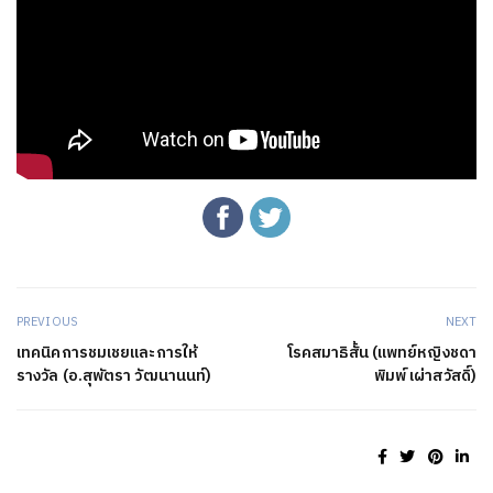
PREVIOUS
NEXT
เทคนิคการชมเชยและการให้
โรคสมาธิสั้น (แพทย์หญิงชดา
รางวัล (อ.สุพัตรา วัฒนานนท์)
พิมพ์ เผ่าสวัสดิ์)