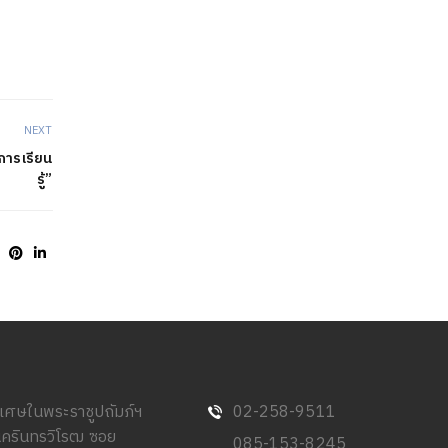
NEXT
การเรียน
รู้”
พิเศษในพระราชูปถัมภ์ฯ
02-258-9511
นครินทรวิโรฒ ซอย
085-153-8245