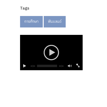
Tags
การศึกษา
ฟินแลนด์
--:--
--:--